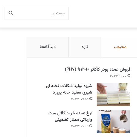
جستج
محبوب
تازه
دیدگاه‌ها
فروش عمده پودر کاکائو 10-12% (PH7)
2023-11-07
شیوه تولید شکلات تخته ای
شیری سفید خانه پرورد
2023-09-18
نرخ عمده خرید کافی میت
وارداتی ممتاز تضمینی
2023-07-19