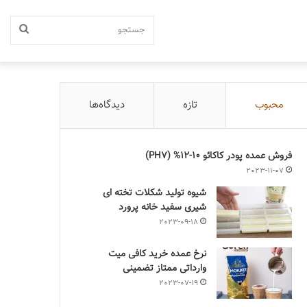
جستج
محبوب
تازه
دیدگاه‌ها
فروش عمده پودر کاکائو 10-12% (PH7)
2023-11-07
شیوه تولید شکلات تخته ای
شیری سفید خانه پرورد
2023-09-18
نرخ عمده خرید کافی میت
وارداتی ممتاز تضمینی
2023-07-19