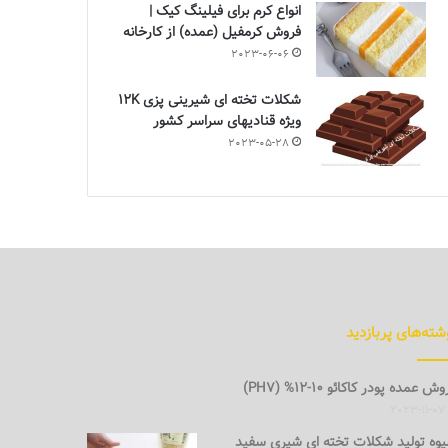
انواع کرم برای فیلینگ کیک |
فروش کرمفیل (عمده) از کارخانه
2023-06-06
شکلات تخته ای شیرینی پزی 12K
ویژه قنادیهای سراسر کشور
2023-05-28
شته‌های پربازدید
ش عمده پودر کاکائو 10-12% (PH7)
2023-11-07
وه تولید شکلات تخته ای شیری سفید