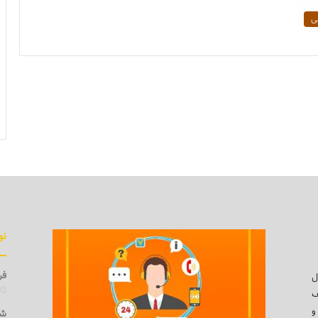
ی
نو
فرو
ل
ف
و
شی