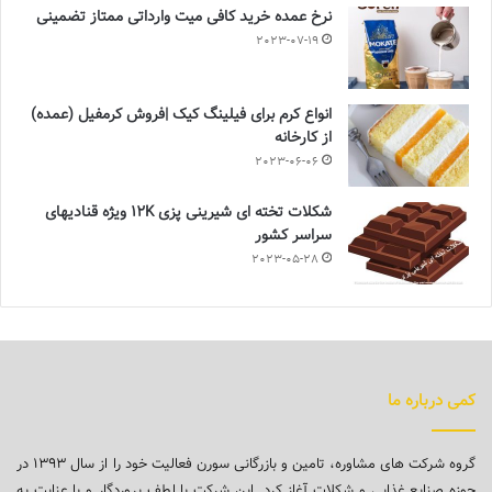
نرخ عمده خرید کافی میت وارداتی ممتاز تضمینی
2023-07-19
انواع کرم برای فیلینگ کیک |فروش کرمفیل (عمده)
از کارخانه
2023-06-06
شکلات تخته ای شیرینی پزی 12K ویژه قنادیهای
سراسر کشور
2023-05-28
کمی درباره ما
گروه شرکت های مشاوره، تامین و بازرگانی سورن فعالیت خود را از سال ۱۳۹۳ در
حوزه صنایع غذایی و شکلات آغاز کرد. این شرکت با لطف پروردگار و با عنایت به