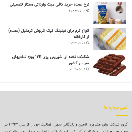
نرخ عمده خرید کافی میت وارداتی ممتاز تضمینی
2023-07-19
انواع کرم برای فیلینگ کیک |فروش کرمفیل (عمده)
از کارخانه
2023-06-06
شکلات تخته ای شیرینی پزی 12K ویژه قنادیهای
سراسر کشور
2023-05-28
کمی درباره ما
گروه شرکت های مشاوره، تامین و بازرگانی سورن فعالیت خود را از سال ۱۳۹۳ در
حوزه صنایع غذایی و شکلات آغاز کرد. این شرکت با لطف پروردگار و با عنایت به