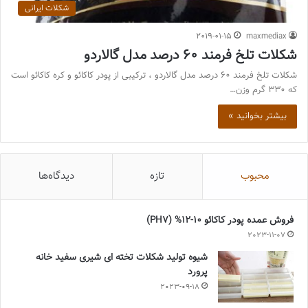
شکلات ایرانی
2019-01-15
maxmediax
شکلات تلخ فرمند 60 درصد مدل گالاردو
شکلات تلخ فرمند 60 درصد مدل گالاردو ، ترکیبی از پودر کاکائو و کره کاکائو است
که 330 گرم وزن…
بیشتر بخوانید »
محبوب
تازه
دیدگاه‌ها
فروش عمده پودر کاکائو 10-12% (PH7)
2023-11-07
شیوه تولید شکلات تخته ای شیری سفید خانه
پرورد
2023-09-18