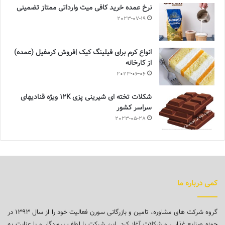
نرخ عمده خرید کافی میت وارداتی ممتاز تضمینی
2023-07-19
انواع کرم برای فیلینگ کیک |فروش کرمفیل (عمده)
از کارخانه
2023-06-06
شکلات تخته ای شیرینی پزی 12K ویژه قنادیهای
سراسر کشور
2023-05-28
کمی درباره ما
گروه شرکت های مشاوره، تامین و بازرگانی سورن فعالیت خود را از سال ۱۳۹۳ در
حوزه صنایع غذایی و شکلات آغاز کرد. این شرکت با لطف پروردگار و با عنایت به