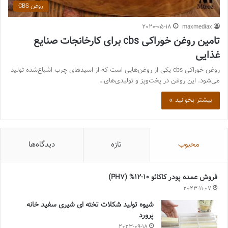
روغن CBS
2020-05-18
maxmediax
تامین روغن خوراکی cbs برای کارخانجات صنایع
غذایی
روغن خوراکی cbs یکی از روغن‌هایی است که از اسیدهای چرب اشباع‌شده تولید
می‌شود. این روغن در پخت‌وپز و تولیدی‌های…
بیشتر بخوانید »
محبوب
تازه
دیدگاه‌ها
فروش عمده پودر کاکائو 10-12% (PH7)
2023-11-07
شیوه تولید شکلات تخته ای شیری سفید خانه
پرورد
2023-09-18