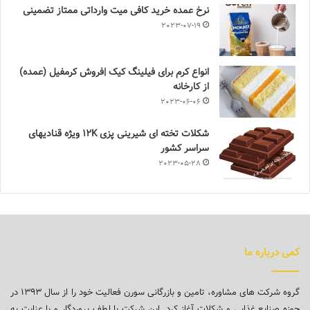
نرخ عمده خرید کافی میت وارداتی ممتاز تضمینی
2023-07-19
انواع کرم برای فیلینگ کیک |فروش کرمفیل (عمده)
از کارخانه
2023-06-06
شکلات تخته ای شیرینی پزی 12K ویژه قنادیهای
سراسر کشور
2023-05-28
کمی درباره ما
گروه شرکت های مشاوره، تامین و بازرگانی سورن فعالیت خود را از سال ۱۳۹۳ در
حوزه صنایع غذایی و شکلات آغاز کرد. این شرکت با لطف پروردگار و با عنایت به