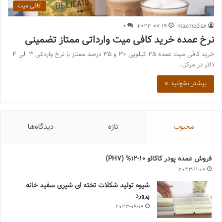
کافی میت
0
2023-07-19
maxmediax
نرخ عمده خرید کافی میت وارداتی ممتاز تضمینی
خرید کافی میت عمده 25 کیلویی 30 و 35 درصد ممتاز با نرخ وارداتی 3 الی 4
دلار در مرکز…
بیشتر بخوانید »
محبوب
تازه
دیدگاه‌ها
فروش عمده پودر کاکائو 10-12% (PH7)
2023-11-07
شیوه تولید شکلات تخته ای شیری سفید خانه
پرورد
2023-09-18