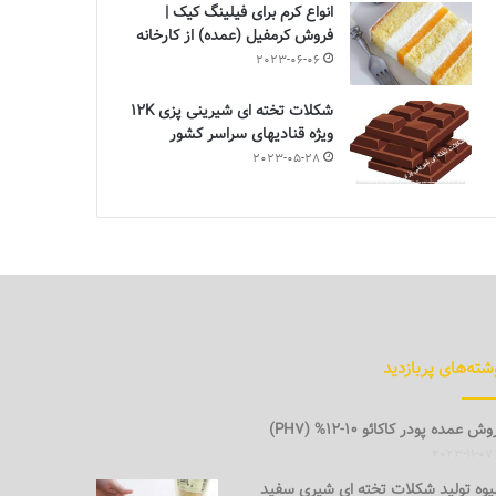
انواع کرم برای فیلینگ کیک |
فروش کرمفیل (عمده) از کارخانه
2023-06-06
شکلات تخته ای شیرینی پزی 12K
ویژه قنادیهای سراسر کشور
2023-05-28
شته‌های پربازدید
ش عمده پودر کاکائو 10-12% (PH7)
2023-11-07
وه تولید شکلات تخته ای شیری سفید