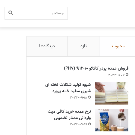
جستج
محبوب
تازه
دیدگاه‌ها
فروش عمده پودر کاکائو 10-12% (PH7)
2023-11-07
شیوه تولید شکلات تخته ای
شیری سفید خانه پرورد
2023-09-18
نرخ عمده خرید کافی میت
وارداتی ممتاز تضمینی
2023-07-19