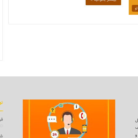
ئو
نو
فرو
ل
ف
و
شی