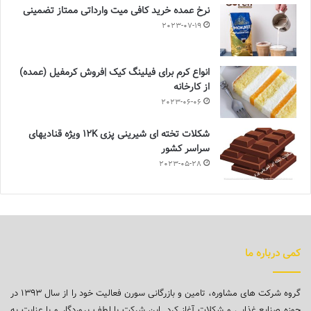
نرخ عمده خرید کافی میت وارداتی ممتاز تضمینی
2023-07-19
انواع کرم برای فیلینگ کیک |فروش کرمفیل (عمده)
از کارخانه
2023-06-06
شکلات تخته ای شیرینی پزی 12K ویژه قنادیهای
سراسر کشور
2023-05-28
کمی درباره ما
گروه شرکت های مشاوره، تامین و بازرگانی سورن فعالیت خود را از سال ۱۳۹۳ در
حوزه صنایع غذایی و شکلات آغاز کرد. این شرکت با لطف پروردگار و با عنایت به