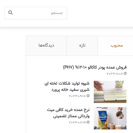
جستج
محبوب
تازه
دیدگاه‌ها
فروش عمده پودر کاکائو 10-12% (PH7)
2023-11-07
شیوه تولید شکلات تخته ای
شیری سفید خانه پرورد
2023-09-18
نرخ عمده خرید کافی میت
وارداتی ممتاز تضمینی
2023-07-19