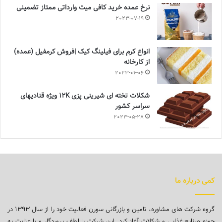
نرخ عمده خرید کافی میت وارداتی ممتاز تضمینی
2023-07-19
انواع کرم برای فیلینگ کیک |فروش کرمفیل (عمده)
از کارخانه
2023-06-06
شکلات تخته ای شیرینی پزی 12K ویژه قنادیهای
سراسر کشور
2023-05-28
کمی درباره ما
گروه شرکت های مشاوره، تامین و بازرگانی سورن فعالیت خود را از سال ۱۳۹۳ در
حوزه صنایع غذایی و شکلات آغاز کرد. این شرکت با لطف پروردگار و با عنایت به