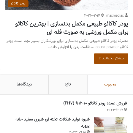
پودر کاکائو
2021-02-14
maxmediax
پودر کاکائو طبیعی مکمل بدنسازی | بهترین کاکائو
برای مکمل ورزشی به صورت فله ای
مصرف پودر کاکائو طبیعی مکمل بدنسازی برای ورزشکاران بسیار مهم است. پودر
کاکائو cocoa powder استقامت بدن را افزایش داده…
بیشتر بخوانید »
محبوب
تازه
دیدگاه‌ها
فروش عمده پودر کاکائو 10-12% (PH7)
2023-11-07
شیوه تولید شکلات تخته ای شیری سفید خانه
پرورد
2023-09-18