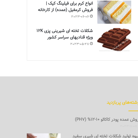
انواع کرم برای فیلینگ کیک |
فروش کرمفیل (عمده) از کارخانه
2023-06-06
شکلات تخته ای شیرینی پزی 12K
ویژه قنادیهای سراسر کشور
2023-05-28
شته‌های پربازدید
ش عمده پودر کاکائو 10-12% (PH7)
2023-11-07
وه تولید شکلات تخته ای شیری سفید