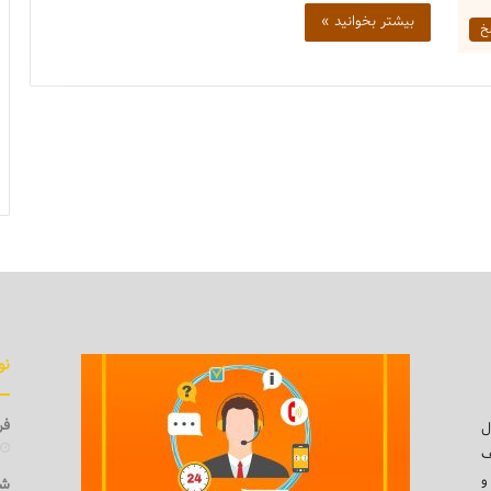
بیشتر بخوانید »
خ
نو
فرو
ل
ف
و
شی