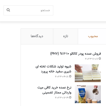
جستج
محبوب
تازه
دیدگاه‌ها
فروش عمده پودر کاکائو 10-12% (PH7)
2023-11-07
شیوه تولید شکلات تخته ای
شیری سفید خانه پرورد
2023-09-18
نرخ عمده خرید کافی میت
وارداتی ممتاز تضمینی
2023-07-19