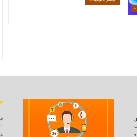
ه
نو
فرو
ل
ف
و
شی