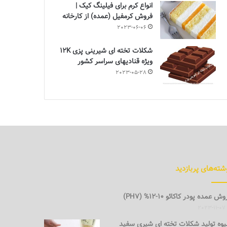
انواع کرم برای فیلینگ کیک |
فروش کرمفیل (عمده) از کارخانه
2023-06-06
شکلات تخته ای شیرینی پزی 12K
ویژه قنادیهای سراسر کشور
2023-05-28
شته‌های پربازدید
ش عمده پودر کاکائو 10-12% (PH7)
2023-11-07
وه تولید شکلات تخته ای شیری سفید