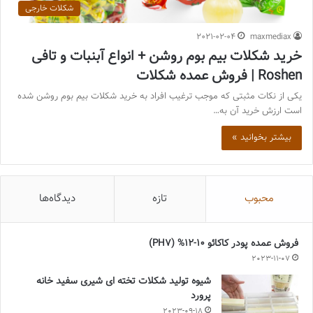
شکلات خارجی
2021-02-04
maxmediax
خرید شکلات بیم بوم روشن + انواع آبنبات و تافی
Roshen | فروش عمده شکلات
یکی از نکات مثبتی که موجب ترغیب افراد به خرید شکلات بیم بوم روشن شده
است ارزش خرید آن به…
بیشتر بخوانید »
محبوب
تازه
دیدگاه‌ها
فروش عمده پودر کاکائو 10-12% (PH7)
2023-11-07
شیوه تولید شکلات تخته ای شیری سفید خانه
پرورد
2023-09-18