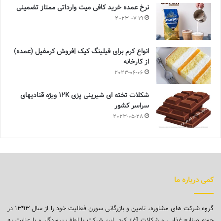
نرخ عمده خرید کافی میت وارداتی ممتاز تضمینی
2023-07-19
انواع کرم برای فیلینگ کیک |فروش کرمفیل (عمده)
از کارخانه
2023-06-06
شکلات تخته ای شیرینی پزی 12K ویژه قنادیهای
سراسر کشور
2023-05-28
کمی درباره ما
گروه شرکت های مشاوره، تامین و بازرگانی سورن فعالیت خود را از سال ۱۳۹۳ در
حوزه صنایع غذایی و شکلات آغاز کرد. این شرکت با لطف پروردگار و با عنایت به